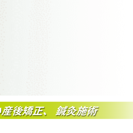
い産後矯正
、
鍼灸施術