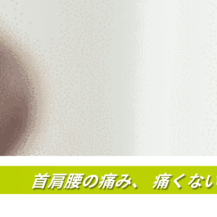
首肩腰の痛み
、
痛くな