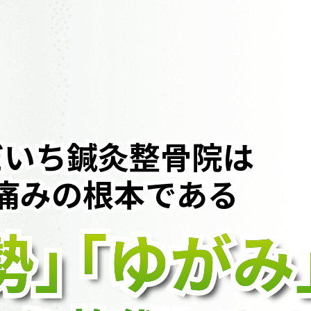
だいち鍼灸整骨院は
痛みの根本である
勢」
勢」
勢」
「ゆがみ
「ゆがみ
「ゆがみ